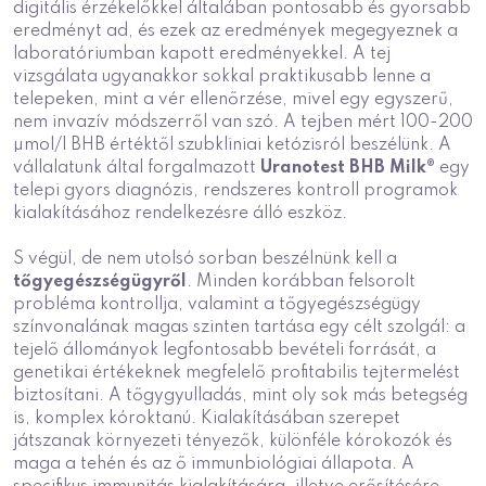
digitális érzékelőkkel általában pontosabb és gyorsabb
eredményt ad, és ezek az eredmények megegyeznek a
laboratóriumban kapott eredményekkel. A tej
vizsgálata ugyanakkor sokkal praktikusabb lenne a
telepeken, mint a vér ellenőrzése, mivel egy egyszerű,
nem invazív módszerről van szó. A tejben mért 100-200
µmol/l BHB értéktől szubkliniai ketózisról beszélünk. A
vállalatunk által forgalmazott
Uranotest BHB Milk®
egy
telepi gyors diagnózis, rendszeres kontroll programok
kialakításához rendelkezésre álló eszköz.
S végül, de nem utolsó sorban beszélnünk kell a
tőgyegészségügyről
. Minden korábban felsorolt
probléma kontrollja, valamint a tőgyegészségügy
színvonalának magas szinten tartása egy célt szolgál: a
tejelő állományok legfontosabb bevételi forrását, a
genetikai értékeknek megfelelő profitabilis tejtermelést
biztosítani. A tőgygyulladás, mint oly sok más betegség
is, komplex kóroktanú. Kialakításában szerepet
játszanak környezeti tényezők, különféle kórokozók és
maga a tehén és az ő immunbiológiai állapota. A