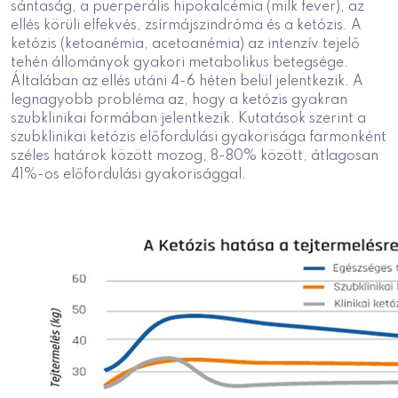
sántaság, a puerperális hipokalcémia (milk fever), az
ellés körüli elfekvés, zsírmájszindróma és a ketózis. A
ketózis (ketoanémia, acetoanémia) az intenzív tejelő
tehén állományok gyakori metabolikus betegsége.
Általában az ellés utáni 4-6 héten belül jelentkezik. A
legnagyobb probléma az, hogy a ketózis gyakran
szubklinikai formában jelentkezik. Kutatások szerint a
szubklinikai ketózis előfordulási gyakorisága farmonként
széles határok között mozog, 8-80% között, átlagosan
41%-os előfordulási gyakorisággal.