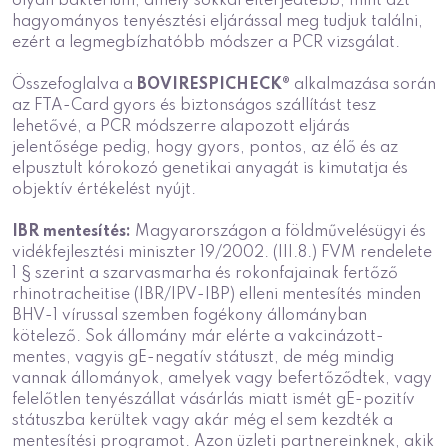
olyan baktérium, amely sokkal elterjedtebb, mint azt
hagyományos tenyésztési eljárással meg tudjuk találni,
ezért a legmegbízhatóbb módszer a PCR vizsgálat.
Összefoglalva a
BOVIRESPICHECK®
alkalmazása során
az FTA-Card gyors és biztonságos szállítást tesz
lehetővé, a PCR módszerre alapozott eljárás
jelentősége pedig, hogy gyors, pontos, az élő és az
elpusztult kórokozó genetikai anyagát is kimutatja és
objektív értékelést nyújt.
IBR mentesítés:
Magyarországon a földművelésügyi és
vidékfejlesztési miniszter 19/2002. (III.8.) FVM rendelete
1 § szerint a szarvasmarha és rokonfajainak fertőző
rhinotracheitise (IBR/IPV-IBP) elleni mentesítés minden
BHV-1 vírussal szemben fogékony állományban
kötelező. Sok állomány már elérte a vakcinázott-
mentes, vagyis gE-negatív státuszt, de még mindig
vannak állományok, amelyek vagy befertőződtek, vagy
felelőtlen tenyészállat vásárlás miatt ismét gE-pozitív
státuszba kerültek vagy akár még el sem kezdték a
mentesítési programot. Azon üzleti partnereinknek, akik