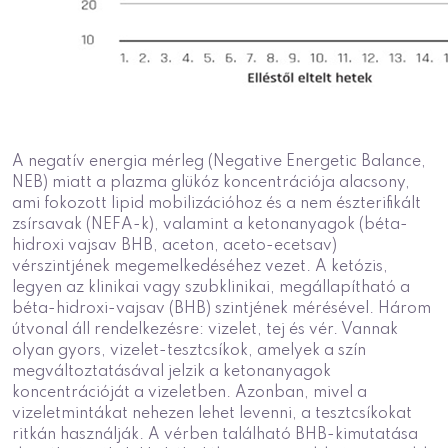
A negatív energia mérleg (Negative Energetic Balance,
NEB) miatt a plazma glükóz koncentrációja alacsony,
ami fokozott lipid mobilizációhoz és a nem észterifikált
zsírsavak (NEFA-k), valamint a ketonanyagok (béta-
hidroxi vajsav BHB, aceton, aceto-ecetsav)
vérszintjének megemelkedéséhez vezet. A ketózis,
legyen az klinikai vagy szubklinikai, megállapítható a
béta-hidroxi-vajsav (BHB) szintjének mérésével. Három
útvonal áll rendelkezésre: vizelet, tej és vér. Vannak
olyan gyors, vizelet-tesztcsíkok, amelyek a szín
megváltoztatásával jelzik a ketonanyagok
koncentrációját a vizeletben. Azonban, mivel a
vizeletmintákat nehezen lehet levenni, a tesztcsíkokat
ritkán használják. A vérben található BHB-kimutatása