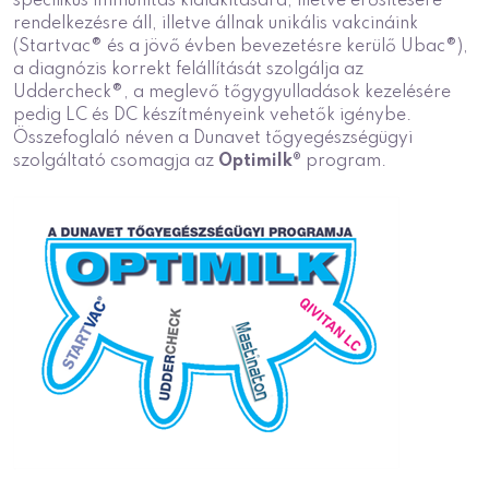
specifikus immunitás kialakítására, illetve erősítésére
rendelkezésre áll, illetve állnak unikális vakcináink
(Startvac® és a jövő évben bevezetésre kerülő Ubac®),
a diagnózis korrekt felállítását szolgálja az
Uddercheck®, a meglevő tőgygyulladások kezelésére
pedig LC és DC készítményeink vehetők igénybe.
Összefoglaló néven a Dunavet tőgyegészségügyi
szolgáltató csomagja az
Optimilk®
program.