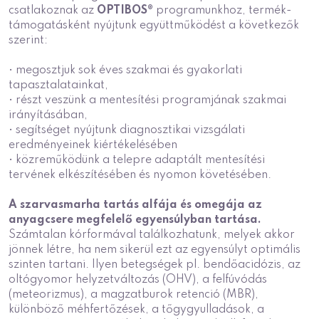
csatlakoznak az
OPTIBOS®
programunkhoz, termék-
támogatásként nyújtunk együttműködést a következők
szerint:
• megosztjuk sok éves szakmai és gyakorlati
tapasztalatainkat,
• részt veszünk a mentesítési programjának szakmai
irányításában,
• segítséget nyújtunk diagnosztikai vizsgálati
eredményeinek kiértékelésében
• közreműködünk a telepre adaptált mentesítési
tervének elkészítésében és nyomon követésében.
A szarvasmarha tartás alfája és omegája az
anyagcsere megfelelő egyensúlyban tartása.
Számtalan kórformával találkozhatunk, melyek akkor
jönnek létre, ha nem sikerül ezt az egyensúlyt optimális
szinten tartani. Ilyen betegségek pl. bendőacidózis, az
oltógyomor helyzetváltozás (OHV), a felfúvódás
(meteorizmus), a magzatburok retenció (MBR),
különböző méhfertőzések, a tőgygyulladások, a