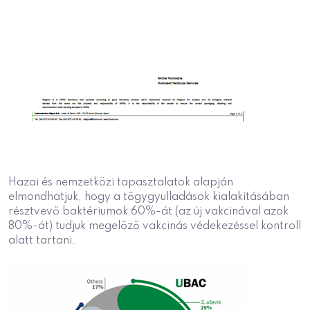
Hazai és nemzetközi tapasztalatok alapján
elmondhatjuk, hogy a tőgygyulladások kialakításában
résztvevő baktériumok 60%-át (az új vakcinával azok
80%-át) tudjuk megelőző vakcinás védekezéssel kontroll
alatt tartani.