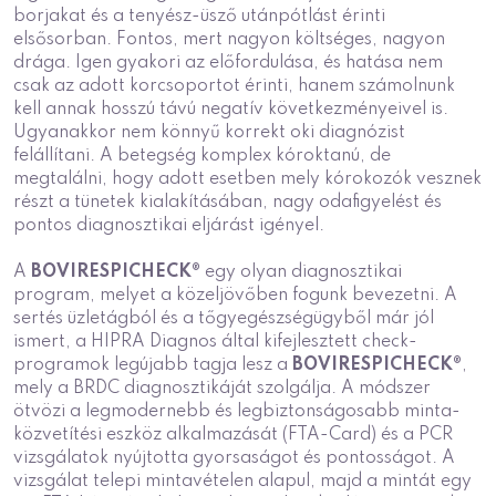
borjakat és a tenyész-üsző utánpótlást érinti
elsősorban. Fontos, mert nagyon költséges, nagyon
drága. Igen gyakori az előfordulása, és hatása nem
csak az adott korcsoportot érinti, hanem számolnunk
kell annak hosszú távú negatív következményeivel is.
Ugyanakkor nem könnyű korrekt oki diagnózist
felállítani. A betegség komplex kóroktanú, de
megtalálni, hogy adott esetben mely kórokozók vesznek
részt a tünetek kialakításában, nagy odafigyelést és
pontos diagnosztikai eljárást igényel.
A
BOVIRESPICHECK®
egy olyan diagnosztikai
program, melyet a közeljövőben fogunk bevezetni. A
sertés üzletágból és a tőgyegészségügyből már jól
ismert, a HIPRA Diagnos által kifejlesztett check-
programok legújabb tagja lesz a
BOVIRESPICHECK®
,
mely a BRDC diagnosztikáját szolgálja. A módszer
ötvözi a legmodernebb és legbiztonságosabb minta-
közvetítési eszköz alkalmazását (FTA-Card) és a PCR
vizsgálatok nyújtotta gyorsaságot és pontosságot. A
vizsgálat telepi mintavételen alapul, majd a mintát egy