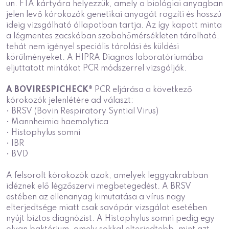
un. FTA kártyára helyezzük, amely a biológiai anyagban
jelen levő kórokozók genetikai anyagát rögzíti és hosszú
ideig vizsgálható állapotban tartja. Az így kapott minta
a légmentes zacskóban szobahőmérsékleten tárolható,
tehát nem igényel speciális tárolási és küldési
körülményeket. A HIPRA Diagnos laboratóriumába
eljuttatott mintákat PCR módszerrel vizsgálják.
A BOVIRESPICHECK®
PCR eljárása a következő
kórokozók jelenlétére ad választ:
• BRSV (Bovin Respiratory Syntial Virus)
• Mannheimia haemolytica
• Histophylus somni
• IBR
• BVD
A felsorolt kórokozók azok, amelyek leggyakrabban
idéznek elő légzőszervi megbetegedést. A BRSV
estében az ellenanyag kimutatása a vírus nagy
elterjedtsége miatt csak savópár vizsgálat esetében
nyújt biztos diagnózist. A Histophylus somni pedig egy