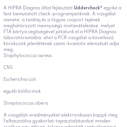
A HIPRA Diagnos által fejlesztett
Uddercheck®
egyike a
fent bemutatott check-programjainknak. A vizsgálat
menete: a tanktej és a tőgyes csoport tejének
meghatározott mennyiségű mintavételezése, melyet
FTA kártya segítségével juttatunk el a HIPRA Diagnos
laboratóriumába, ahol a PCR vizsgálat a következő
kórokozók jelenlétének szemi-kvantitív elemzését adja
meg.
Staphylococcus aureus
CNS
Escherichia coli
egyéb kóliformok
Streptococcus uberis
A vizsgálati eredményeket elektronikusan kapjuk meg.
Felhasználva gyakorlati tapasztalatainkat minden