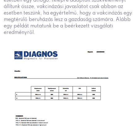
esetben egy átfogó, telepre adaptált szakvéleményt
állítunk össze, vakcinázási javaslatot csak abban az
esetben teszünk, ha egyértelmű, hogy a vakcinázás egy
megtérülő beruházás lesz a gazdaság számára. Alább
egy példát mutatunk be a beérkezett vizsgálati
eredményről.