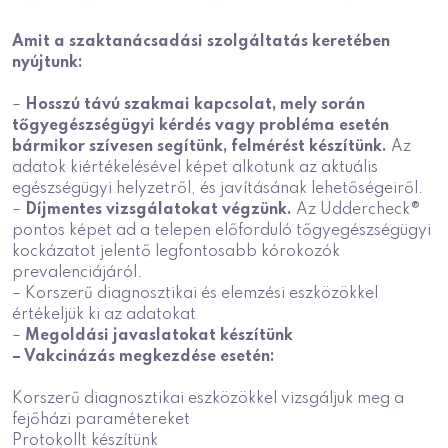
Amit a szaktanácsadási szolgáltatás keretében
nyújtunk:
–
Hosszú távú szakmai kapcsolat, mely során
tőgyegészségügyi kérdés vagy probléma esetén
bármikor szívesen segítünk, felmérést készítünk.
Az
adatok kiértékelésével képet alkotunk az aktuális
egészségügyi helyzetről, és javításának lehetőségeiről.
–
Díjmentes vizsgálatokat végzünk.
Az Uddercheck®
pontos képet ad a telepen előforduló tőgyegészségügyi
kockázatot jelentő legfontosabb kórokozók
prevalenciájáról.
– Korszerű diagnosztikai és elemzési eszközökkel
értékeljük ki az adatokat
–
Megoldási javaslatokat készítünk
– Vakcinázás megkezdése esetén:
Korszerű
diagnosztikai eszközökkel vizsgáljuk
meg a
fejőházi paramétereket
Protokollt készítünk