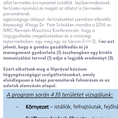
állat termelési környezetét (istállók, fejőberendezések,
fertőzési nyomás) és magát az állatot is (termelési
paraméterek,
egészségügyi állapot, fertőzésekkel szembeni ellenálló
képesség). Ahogy Dr. Ynte Schukken mondta a 2014-es
NMC Nemzeti Masztitisz Konferencián, hogy a
tőgygyulladás megelőzésében és a minőségi
tejtermelésben, egy meg egy az három (1+1=3). A
mi azt
jelenti, hogy a gondos gazdálkodás és jó
management gyakorlata (1) összhangban egy kiváló
immunizálási tervvel (1) adja a legjobb eredményt (3).
Ezért alkottunk meg a Hiprával közösen
tőgyegészségügyi szolgáltatásunkat, amely
elsődlegesen a telepi paraméterek felmérésén és az
adatok elemzésén alapul.