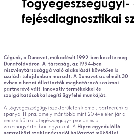
Cégünk, a Dunavet, működését 1992-ben kezdte meg
Dunaföldváron. A társaság, az 1994-ben
részvénytársasággá való alakulását követően is
családi tulajdonban maradt. A Dunavet az elmúlt 30
évben a hazai állattartók meghatározó szakmai
partnerévé vált, innovatív termékekkel és
szolgáltatásokkal segíti ügyfelei munkáját.
A tőgyegészségügyi szakterületen kiemelt partnerünk a
spanyol Hipra, amely már több mint 20 éve élen jár a
nemzetközi állategészségügy- piacon és a
vakcinagyártásban egyaránt. A
Hipra egyedülálló
nemzetközi szaktanácsadói hálózatot működtet
,