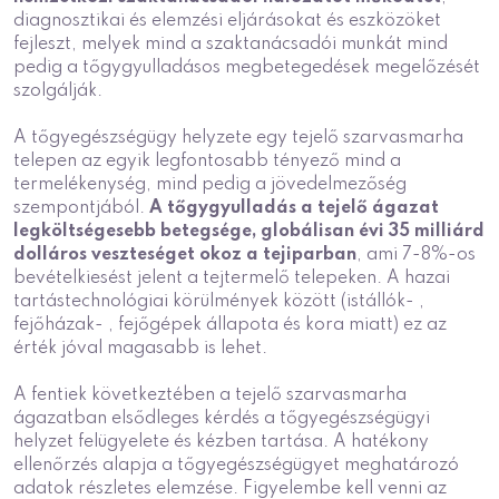
diagnosztikai és elemzési eljárásokat és eszközöket
fejleszt, melyek mind a szaktanácsadói munkát mind
pedig a tőgygyulladásos megbetegedések megelőzését
szolgálják.
A tőgyegészségügy helyzete egy tejelő szarvasmarha
telepen az egyik legfontosabb tényező mind a
termelékenység, mind pedig a jövedelmezőség
szempontjából.
A tőgygyulladás a tejelő ágazat
legköltségesebb betegsége, globálisan évi 35 milliárd
dolláros veszteséget okoz a tejiparban
, ami 7-8%-os
bevételkiesést jelent a tejtermelő telepeken. A hazai
tartástechnológiai körülmények között (istállók- ,
fejőházak- , fejőgépek állapota és kora miatt) ez az
érték jóval magasabb is lehet.
A fentiek következtében a tejelő szarvasmarha
ágazatban elsődleges kérdés a tőgyegészségügyi
helyzet felügyelete és kézben tartása. A hatékony
ellenőrzés alapja a tőgyegészségügyet meghatározó
adatok részletes elemzése. Figyelembe kell venni az