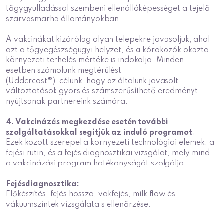
tőgygyulladással szembeni ellenállóképességet a tejelő
szarvasmarha állományokban.
A vakcinákat kizárólag olyan telepekre javasoljuk, ahol
azt a tőgyegészségügyi helyzet, és a kórokozók okozta
környezeti terhelés mértéke is indokolja. Minden
esetben számolunk megtérülést
(Uddercost®), célunk, hogy az általunk javasolt
változtatások gyors és számszerűsíthető eredményt
nyújtsanak partnereink számára.
4. Vakcinázás megkezdése esetén további
szolgáltatásokkal segítjük az induló programot.
Ezek között szerepel a környezeti technológiai elemek, a
fejési rutin, és a fejés diagnosztikai vizsgálat, mely mind
a vakcinázási program hatékonyságát szolgálja.
Fejésdiagnosztika:
Előkészítés, fejés hossza, vakfejés, milk flow és
vákuumszintek vizsgálata s ellenőrzése.