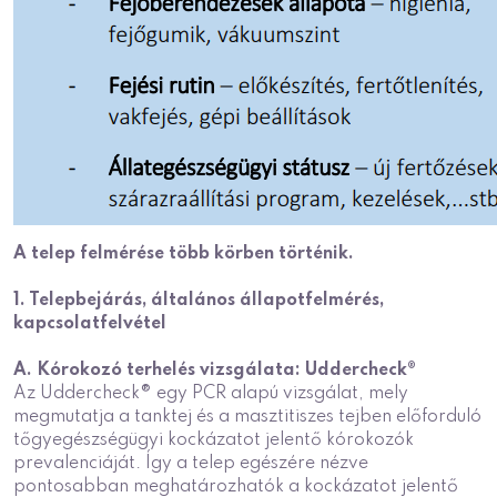
A telep felmérése több körben történik.
1. Telepbejárás, általános állapotfelmérés,
kapcsolatfelvétel
A. Kórokozó terhelés vizsgálata: Uddercheck®
Az Uddercheck® egy PCR alapú vizsgálat, mely
megmutatja a tanktej és a masztitiszes tejben előforduló
tőgyegészségügyi kockázatot jelentő kórokozók
prevalenciáját. Így a telep egészére nézve
pontosabban meghatározhatók a kockázatot jelentő