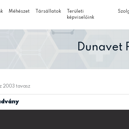
nk
Méhészet
Társállatok
Területi
Szol
képviselőink
Dunavet 
z 2003 tavasz
advány