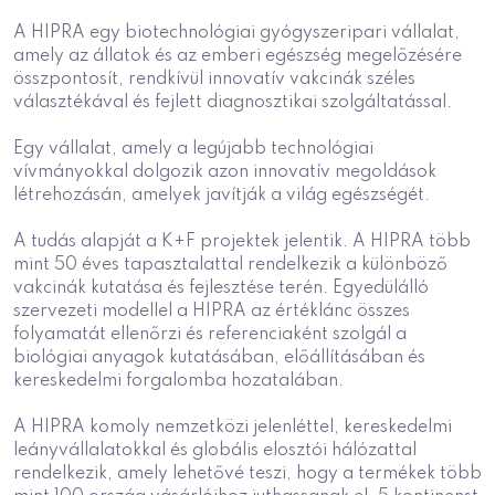
A HIPRA egy biotechnológiai gyógyszeripari vállalat,
amely az állatok és az emberi egészség megelőzésére
összpontosít, rendkívül innovatív vakcinák széles
választékával és fejlett diagnosztikai szolgáltatással.
Egy vállalat, amely a legújabb technológiai
vívmányokkal dolgozik azon innovatív megoldások
létrehozásán, amelyek javítják a világ egészségét.
A tudás alapját a K+F projektek jelentik. A HIPRA több
mint 50 éves tapasztalattal rendelkezik a különböző
vakcinák kutatása és fejlesztése terén. Egyedülálló
szervezeti modellel a HIPRA az értéklánc összes
folyamatát ellenőrzi és referenciaként szolgál a
biológiai anyagok kutatásában, előállításában és
kereskedelmi forgalomba hozatalában.
A HIPRA komoly nemzetközi jelenléttel, kereskedelmi
leányvállalatokkal és globális elosztói hálózattal
rendelkezik, amely lehetővé teszi, hogy a termékek több