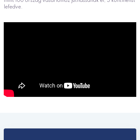
mint 100 ország vásárlóihoz juthassanak el, 5 kontinenst
lefedve.