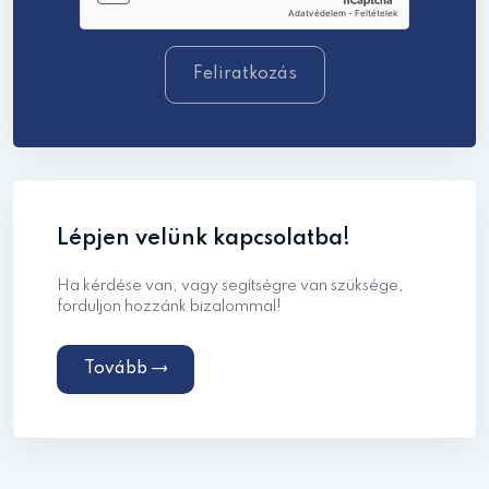
Feliratkozás
Lépjen velünk kapcsolatba!
Ha kérdése van, vagy segítségre van szüksége,
forduljon hozzánk bizalommal!
Tovább