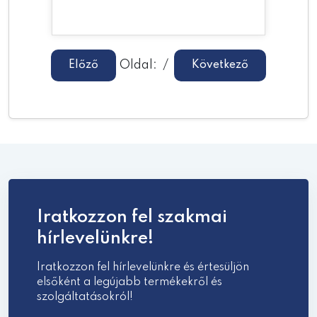
Oldal:
/
Előző
Következő
Iratkozzon fel szakmai
hírlevelünkre!
Iratkozzon fel hírlevelünkre és értesüljön
elsőként a legújabb termékekről és
szolgáltatásokról!