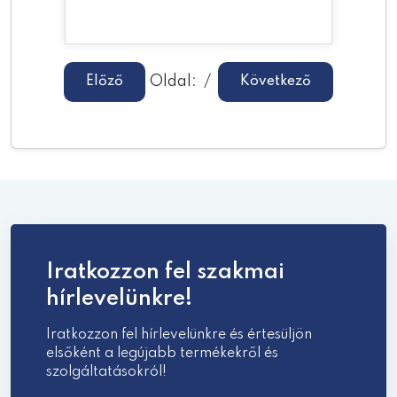
Oldal:
/
Előző
Következő
Iratkozzon fel szakmai
hírlevelünkre!
Iratkozzon fel hírlevelünkre és értesüljön
elsőként a legújabb termékekről és
szolgáltatásokról!