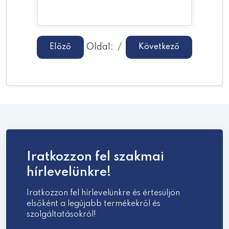
Oldal:
/
Előző
Következő
Iratkozzon fel szakmai
hírlevelünkre!
Iratkozzon fel hírlevelünkre és értesüljön
elsőként a legújabb termékekről és
szolgáltatásokról!