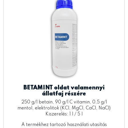
BETAMINT oldat valamennyi
állatfaj részére
250 g/l betain, 90 g/l C vitamin, 0,5 g/l
mentol, elektrolitok (KCl, MgCl, CaCl, NaCl)
Kiszerelés: 1 l / 5 l
A termékhez tartozó használati utasítás