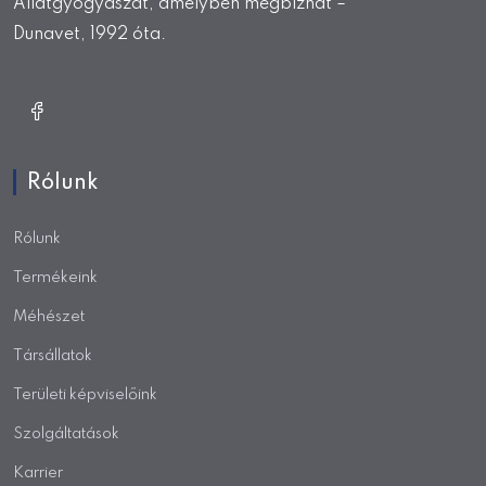
Állatgyógyászat, amelyben megbízhat –
Dunavet, 1992 óta.
Rólunk
Rólunk
Termékeink
Méhészet
Társállatok
Területi képviselőink
Szolgáltatások
Karrier